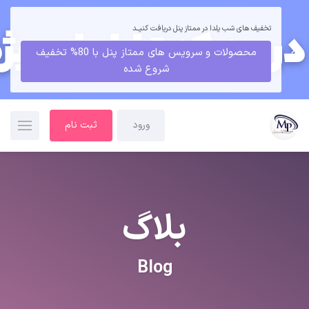
تخفیف های شب یلدا در ممتاز پنل دریافت کنیــد
محصولات و سرویس های ممتاز پنل با 80% تخفیف
شروع شده
ورود
ثبت نام
بلاگ
Blog