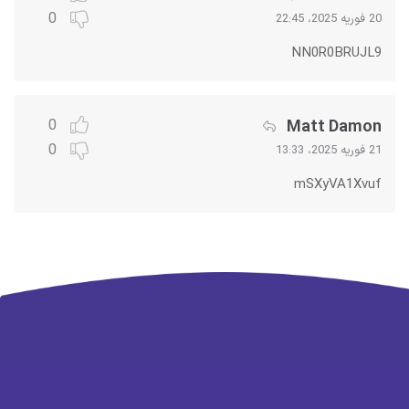
0
20 فوریه 2025، 22:45
NN0R0BRUJL9
Matt Damon
0
0
21 فوریه 2025، 13:33
mSXyVA1Xvuf