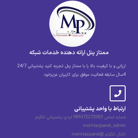
ممتاز پنل ارائه دهنده خدمات شبکه
ارزانی و با کیفیت بالا را با ممتاز پنل تجربه کنید پشتیبانی 24/7
4سال سابقه فعالیت موفق برای کاربران عزیزخود
ارتباط با واحد پشتیبانی
شماره تماس 989372272083 ایدی پشتیبانی تلگرام
momtazpanel_admin
کانال تلگرام @momtazpanel