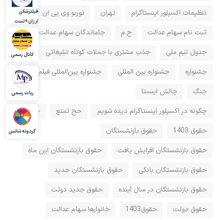
فیلترشکن
تنظیمات اکسپلور اینستاگرام
تهران
توربو وی پی ان
ارزان+تست
ثبت نام سهام عدالت
ج.م
جاماندگان سهام عدالت
جدول تیم ملی
جذب مشتری با جملات کوتاه تبلیغاتی
کانال رسمی
جشنواره
جشنواره بین المللی
جشنواره بین‌المللی فیلم فجر
جنگ
چالش اینستا
ربات رسمی
چگونه در اکسپلور اینستاگرام دیده شویم
حج تمتع
حقوق
حقوق 1403
حقوق بازنشستگان
گردونه شانس
حقوق بازنشستگان افزایش یافت
حقوق بازنشستگان این ماه
حقوق بازنشستگان بانکی
حقوق بازنشستگان جدید
حقوق بازنشستگان در سال آینده
حقوق جدید دولت
حقوق دولت
حقوق1403
خانوارها سهام عدالت