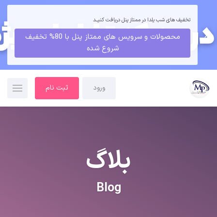
تخفیف های شب یلدا در ممتاز پنل دریافت کنیــد
محصولات و سرویس های ممتاز پنل با 80% تخفیف
شروع شده
ورود
ثبت نام
بلاگ
Blog