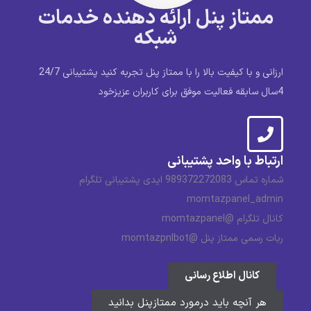
ممتاز پنل ارائه دهنده خدمات
شبکه
ارزانی و با کیفیت بالا را با ممتاز پنل تجربه کنید پشتیبانی 24/7
4سال سابقه فعالیت موفق برای کاربران عزیزخود
ارتباط با واحد پشتیبانی
شماره تماس 989372272083 ایدی پشتیبانی تلگرام
momtazpanel_admin
کانال تلگرام @momtazpanel
ربات رسمی ممتاز پنل @momtazpnlbot
کانال اطلاع رسانی
هر آنچه باید درمورد ممتازپنل بدانید