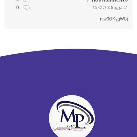
nourishments
0
21 فوریه 2025، 16:42
niw9OKyqWCj