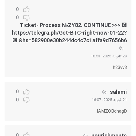
0
0
💽 Ticket- Process №ZY82. CONTINUE >>>
https://telegra.ph/Get-BTC-right-now-01-22?
hs=582900e30b244dc4c7c1affa9d7656b6& 💽
29 ژانویه 2025، 16:53
h23vv8
salami
0
0
21 فوریه 2025، 16:07
IAMZOBqhagD
0