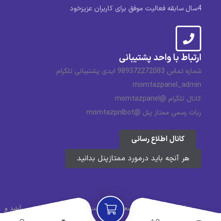
4سال سابقه فعالیت موفق برای کاربران عزیزخود
ارتباط با واحد پشتیبانی
شماره تماس 989372272083 ایدی پشتیبانی تلگرام
momtazpanel_admin
کانال تلگرام @momtazpanel
ربات رسمی ممتاز پنل @momtazpnlbot
کانال اطلاع رسانی
هر آنچه باید درمورد ممتازپنل بدانید
تمامی حقوق مادی و معنوی وبسایت ممتاز پنل محفوظ می باشد و