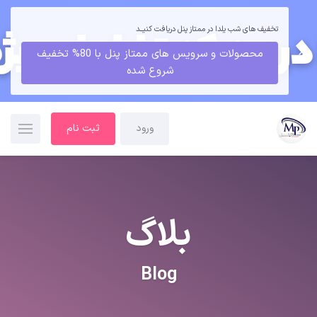
تخفیف های شب یلدا در ممتاز پنل دریافت کنیــد
محصولات و سرویس های ممتاز پنل با 80% تخفیف
شروع شده
ورود
ثبت نام
بلاگ
Blog