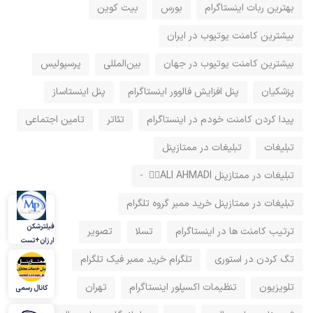
بهترین ربات اینستاگرام
بورس
بیت کوین
بیشترین کامنت یوتیوب در ایران
بیشترین کامنت یوتیوب در جهان
بین‌المللی
پرسپولیس
پزشکیان
پنل افزایش فالوور اینستاگرام
پنل اینستاساز
پيدا كردن كامنت خودم در اينستاگرام
تئاتر
تامین اجتماعی
تبلیغات
تبلیغات در ممتازپنل
تبلیغات در ممتازپنل ALI AHMADI ⃝⃘ -
تبلیغات در ممتازپنل خرید ممبر گروه تلگرام
فیلترشکن
ترتیب کامنت ها در اینستاگرام
تسلا
تصویر
ارزان+تست
تگ کردن در استوری
تلگرام خرید ممبر فیک تلگرام
تلویزیون
تنظیمات اکسپلور اینستاگرام
تهران
کانال رسمی