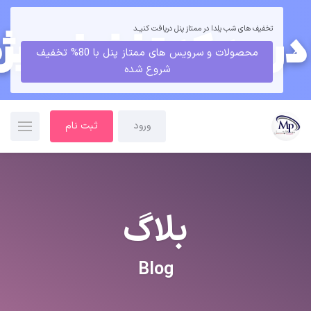
تخفیف های شب یلدا در ممتاز پنل دریافت کنیــد
محصولات و سرویس های ممتاز پنل با 80% تخفیف
شروع شده
ورود
ثبت نام
بلاگ
Blog