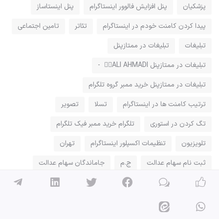
پزشکیان
پنل افزایش فالوور اینستاگرام
پنل اینستاساز
پيدا كردن كامنت خودم در اينستاگرام
تئاتر
تامین اجتماعی
تبلیغات
تبلیغات در ممتازپنل
تبلیغات در ممتازپنل ALI AHMADI ⃝⃘ -
تبلیغات در ممتازپنل خرید ممبر گروه تلگرام
ترتیب کامنت ها در اینستاگرام
تسلا
تصویر
تگ کردن در استوری
تلگرام خرید ممبر فیک تلگرام
تلویزیون
تنظیمات اکسپلور اینستاگرام
تهران
ثبت نام سهام عدالت
ج.م
جاماندگان سهام عدالت
جدول تیم ملی
جذب مشتری با جملات کوتاه تبلیغاتی
جشنواره
جشنواره بین المللی
جشنواره بین‌المللی فیلم فجر