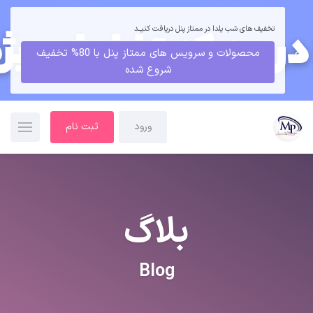
تخفیف های شب یلدا در ممتاز پنل دریافت کنیــد
محصولات و سرویس های ممتاز پنل با 80% تخفیف
شروع شده
ورود
ثبت نام
بلاگ
Blog