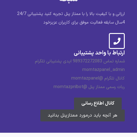
ارزانی و با کیفیت بالا را با ممتاز پنل تجربه کنید پشتیبانی 24/7
4سال سابقه فعالیت موفق برای کاربران عزیزخود
ارتباط با واحد پشتیبانی
شماره تماس 989372272083 ایدی پشتیبانی تلگرام
momtazpanel_admin
کانال تلگرام @momtazpanel
ربات رسمی ممتاز پنل @momtazpnlbot
کانال اطلاع رسانی
هر آنچه باید درمورد ممتازپنل بدانید