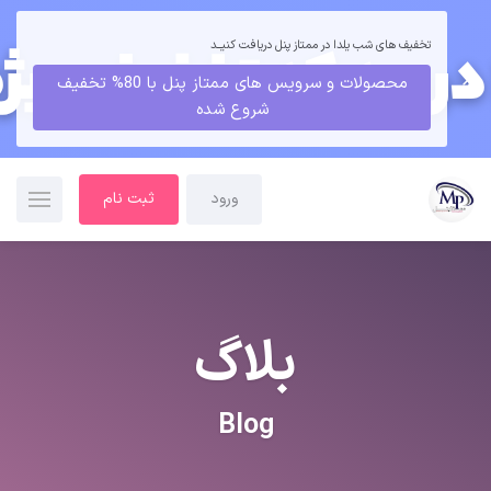
تخفیف های شب یلدا در ممتاز پنل دریافت کنیــد
محصولات و سرویس های ممتاز پنل با 80% تخفیف
شروع شده
ورود
ثبت نام
بلاگ
Blog