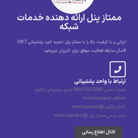
ممتاز پنل ارائه دهنده خدمات
شبکه
ارزانی و با کیفیت بالا را با ممتاز پنل تجربه کنید پشتیبانی 24/7
4سال سابقه فعالیت موفق برای کاربران عزیزخود
ارتباط با واحد پشتیبانی
شماره تماس 989372272083 ایدی پشتیبانی تلگرام
momtazpanel_admin
کانال تلگرام @momtazpanel
ربات رسمی ممتاز پنل @momtazpnlbot
کانال اطلاع رسانی