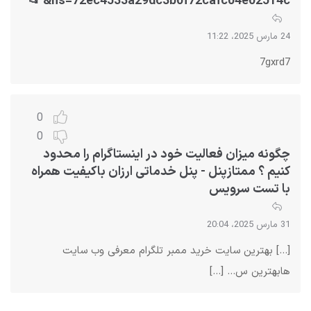
hs=72ec4533a29dc3b0f72cafc04e02514c& 📂
24 مارس 2025، 11:22
7gxrd7
0
0
چگونه میزان فعالیت خود در اینستاگرام را محدود
کنیم ؟ ممتازپنل - پنل خدماتی ارزان باکیفیت همراه
با تست سرویس
31 مارس 2025، 20:04
[…] بهترین سایت‌ خرید ممبر تلگرام معرفی وب سایت
هابهترین س… […]