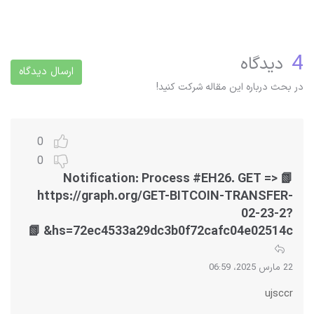
4
دیدگاه
ارسال دیدگاه
در بحث درباره این مقاله شرکت کنید!
0
0
📗 Notification: Process #EH26. GET =>
https://graph.org/GET-BITCOIN-TRANSFER-
02-23-2?
hs=72ec4533a29dc3b0f72cafc04e02514c& 📗
22 مارس 2025، 06:59
ujsccr