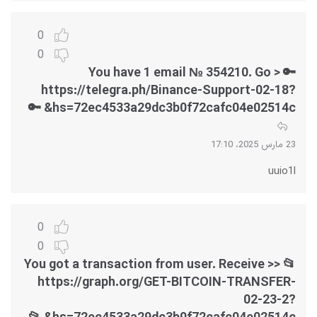
0
0
🔑 You have 1 email № 354210. Go >
https://telegra.ph/Binance-Support-02-18?
hs=72ec4533a29dc3b0f72cafc04e02514c& 🔑
23 مارس 2025، 17:10
uuio1l
0
0
📂 You got a transaction from user. Receive >>
https://graph.org/GET-BITCOIN-TRANSFER-
02-23-2?