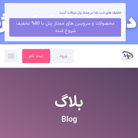
تخفیف های شب یلدا در ممتاز پنل دریافت کنیــد
محصولات و سرویس های ممتاز پنل با 80% تخفیف
شروع شده
ورود
ثبت نام
بلاگ
Blog