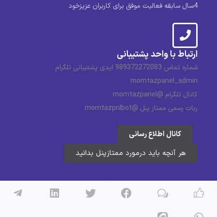
4سال سابقه فعالیت موفق برای کاربران عزیزخود
ارتباط با واحد پشتیبانی
شماره تماس 989372272083 ایدی پشتیبانی تلگرام
momtazpanel_admin
کانال تلگرام @momtazpanel
ربات رسمی ممتاز پنل @momtazpnlbot
کانال اطلاع رسانی
هر آنچه باید درمورد ممتازپنل بدانید
تمامی حقوق مادی و معنوی وبسایت ممتاز پنل محفوظ می باشد و
هر گونه کپی برداری پیگرد قانونی دارد.