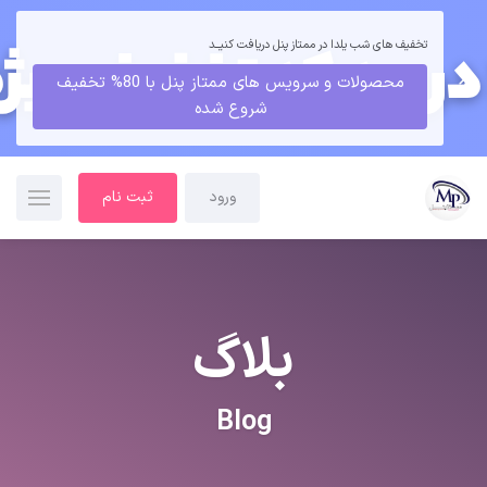
تخفیف های شب یلدا در ممتاز پنل دریافت کنیــد
محصولات و سرویس های ممتاز پنل با 80% تخفیف
شروع شده
ورود
ثبت نام
بلاگ
Blog