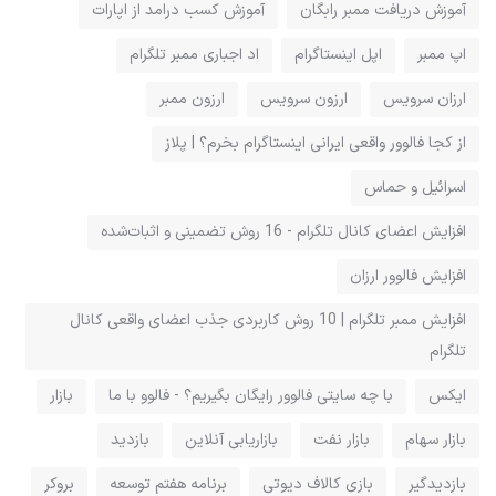
آموزش دریافت ممبر رابگان
آموزش کسب درامد از اپارات
اپ ممبر
اپل اینستاگرام
اد اجباری ممبر تلگرام
ارزان سرویس
ارزون سرویس
ارزون ممبر
از کجا فالوور واقعی ایرانی اینستاگرام بخرم؟ | پلاز
اسرائیل و حماس
افزایش اعضای کانال تلگرام - 16 روش تضمینی و اثبات‌شده
افزایش فالوور ارزان
افزایش ممبر تلگرام | 10 روش کاربردی جذب اعضای واقعی کانال
تلگرام
ایکس
با چه سایتی فالوور رایگان بگیریم؟ - فالوو با ما
بازار
بازار سهام
بازار نفت
بازاریابی آنلاین
بازدید
بازدیدگیر
بازی کالاف دیوتی
برنامه هفتم توسعه
بروکر