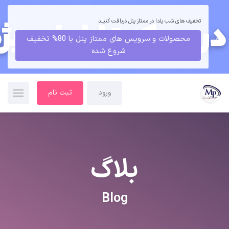
تخفیف های شب یلدا در ممتاز پنل دریافت کنیــد
محصولات و سرویس های ممتاز پنل با 80% تخفیف
شروع شده
ورود
ثبت نام
بلاگ
Blog