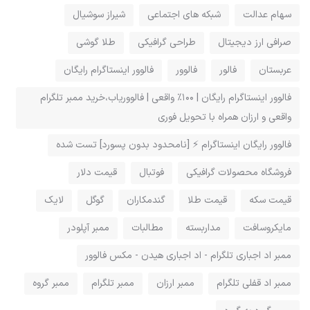
سهام عدالت
شبکه های اجتماعی
شیراز سوشیال
صرافی ارز دیجیتال
طراحی گرافیکی
طلا گوشی
عربستان
فالور
فالوور
فالوور اینستاگرام رایگان
فالوور اینستاگرام رایگان | ۱۰۰٪ واقعی | فالووریاب،خرید ممبر تلگرام
واقعی و ارزان همراه با تحویل فوری
فالوور رایگان اینستاگرام ⚡️ [نامحدود بدون پسورد] تست شده
فروشگاه محصولات گرافيکی
فوتبال
قیمت دلار
قیمت سکه
قیمت طلا
گندمکاران
گوگل
لایک
مایکروسافت
مداربسته
مطالبات
ممبر آپلودر
ممبر اد اجباری تلگرام - اد اجباری هیدن - مکس فالوور
ممبر اد قفلی تلگرام
ممبر ارزان
ممبر تلگرام
ممبر گروه