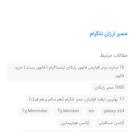
ممبر ارزان تلگرام
مقالات مرتبط
10 سایت برتر افزایش فالوور رایگان اینستاگرام | فالوور بست | خرید
فالوور
1000 ممبر رایگان
17 بهترین ترفند افزایش ممبر تلگرام (هم سالم و هم فیک)
Tg Memmber
Tg Member
ios
galaxy s24
آژانس مسافرتی
آژانس هواپیمایی