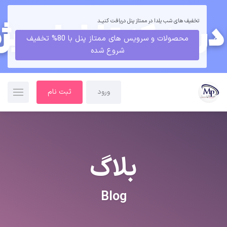
تخفیف های شب یلدا در ممتاز پنل دریافت کنیــد
محصولات و سرویس های ممتاز پنل با 80% تخفیف
شروع شده
ورود
ثبت نام
بلاگ
Blog