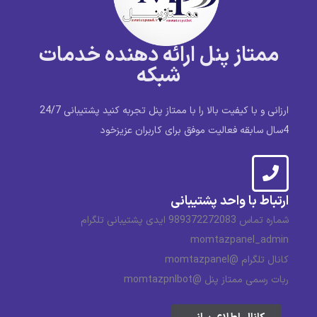
ممتاز پنل ارائه دهنده خدمات
شبکه
ارزانی و با کیفیت بالا را با ممتاز پنل تجربه کنید پشتیبانی 24/7
4سال سابقه فعالیت موفق برای کاربران عزیزخود
ارتباط با واحد پشتیبانی
شماره تماس 989372272083 ایدی پشتیبانی تلگرام
momtazpanel_admin
کانال تلگرام @momtazpanel
ربات رسمی ممتاز پنل @momtazpnlbot