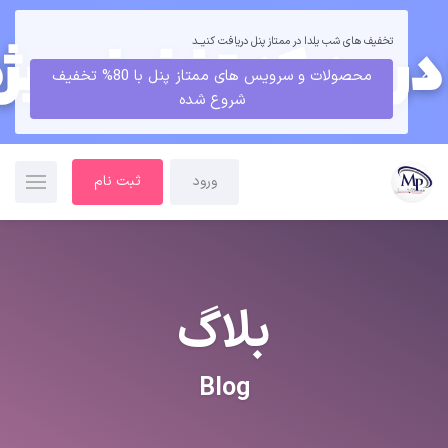
تخفیف های شب یلدا در ممتاز پنل دریافت کنیــد
محصولات و سرویس های ممتاز پنل با 80% تخفیف
شروع شده
ورود
ثبت نام
بلاگ
Blog