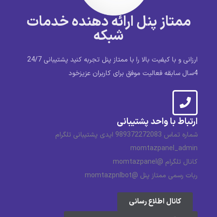
ممتاز پنل ارائه دهنده خدمات
شبکه
ارزانی و با کیفیت بالا را با ممتاز پنل تجربه کنید پشتیبانی 24/7
4سال سابقه فعالیت موفق برای کاربران عزیزخود
ارتباط با واحد پشتیبانی
شماره تماس 989372272083 ایدی پشتیبانی تلگرام
momtazpanel_admin
کانال تلگرام @momtazpanel
ربات رسمی ممتاز پنل @momtazpnlbot
کانال اطلاع رسانی