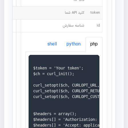
id=$id
token
کلید API شما
id
شناسه سفارش
shell
python
php
$token = 'Your token';

$ch = curl_init();

curl_setopt($ch, CURLOPT_URL, 'https://mo
curl_setopt($ch, CURLOPT_RETURNTRANSFER, 1
curl_setopt($ch, CURLOPT_CUSTOMREQUEST, 'G
$headers = array();

$headers[] = 'Authorization: Bearer ' . $t
$headers[] = 'Accept: application/json';
