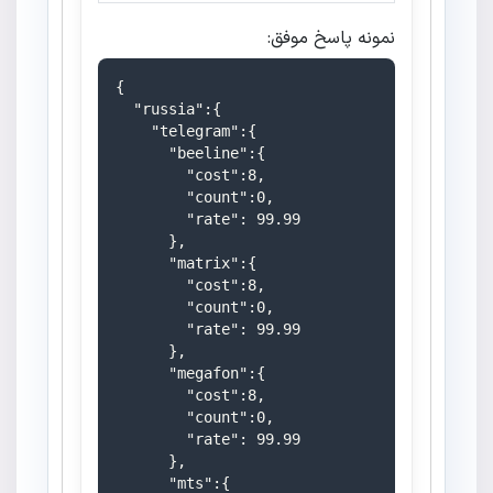
نمونه پاسخ موفق:
{

  "russia":{

    "telegram":{

      "beeline":{

        "cost":8,

        "count":0,

        "rate": 99.99

      },

      "matrix":{

        "cost":8,

        "count":0,

        "rate": 99.99

      },

      "megafon":{

        "cost":8,

        "count":0,

        "rate": 99.99

      },

      "mts":{
