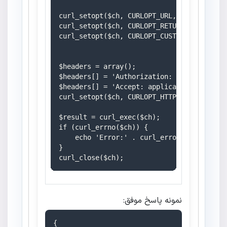
curl_setopt($ch, CURLOPT_URL, 'https://mo
curl_setopt($ch, CURLOPT_RETURNTRANSFER, 1
curl_setopt($ch, CURLOPT_CUSTOMREQUEST, 'G
$headers = array();

$headers[] = 'Authorization: Bearer ' . $t
$headers[] = 'Accept: application/json';

curl_setopt($ch, CURLOPT_HTTPHEADER, $head
$result = curl_exec($ch);

if (curl_errno($ch)) {

    echo 'Error:' . curl_error($ch);

}

نمونه پاسخ موفق:
{
