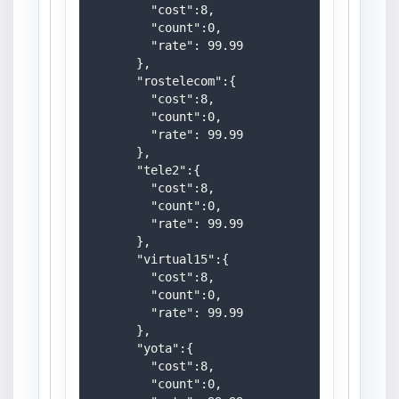
        "cost":8,

        "count":0,

        "rate": 99.99

      },

      "rostelecom":{

        "cost":8,

        "count":0,

        "rate": 99.99

      },

      "tele2":{

        "cost":8,

        "count":0,

        "rate": 99.99

      },

      "virtual15":{

        "cost":8,

        "count":0,

        "rate": 99.99

      },

      "yota":{

        "cost":8,

        "count":0,
