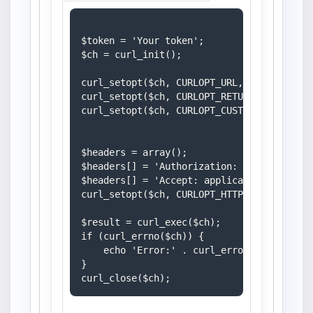
$token = 'Your token';

$ch = curl_init();

curl_setopt($ch, CURLOPT_URL, 'https://mom
curl_setopt($ch, CURLOPT_RETURNTRANSFER, 1
curl_setopt($ch, CURLOPT_CUSTOMREQUEST, 'G
$headers = array();

$headers[] = 'Authorization: Bearer ' . $t
$headers[] = 'Accept: application/json';

curl_setopt($ch, CURLOPT_HTTPHEADER, $head
$result = curl_exec($ch);

if (curl_errno($ch)) {

    echo 'Error:' . curl_error($ch);

}
