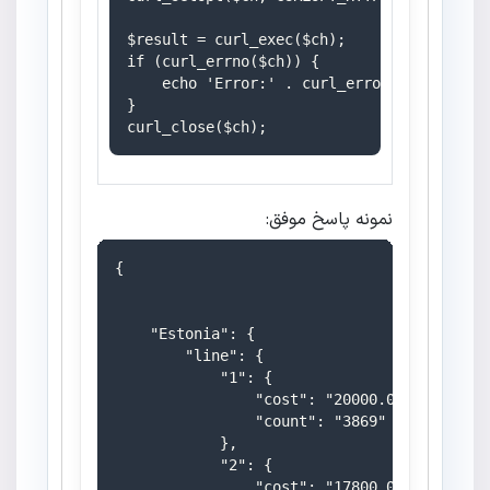
$result = curl_exec($ch);

if (curl_errno($ch)) {

    echo 'Error:' . curl_error($ch);

}

نمونه پاسخ موفق:
{

    "Estonia": {

        "line": {

            "1": {

                "cost": "20000.0000",

                "count": "3869"

            },

            "2": {

                "cost": "17800.0000",
