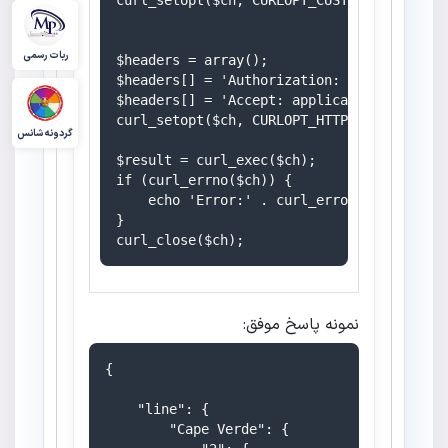
curl_setopt($ch, CURLOPT_CUSTOMREQUEST, 'G
ربات رسمی
$headers = array();

$headers[] = 'Authorization: Bearer ' . $t
$headers[] = 'Accept: application/json';

curl_setopt($ch, CURLOPT_HTTPHEADER, $head
گردونه شانس
$result = curl_exec($ch);

if (curl_errno($ch)) {

    echo 'Error:' . curl_error($ch);

}

نمونه پاسخ موفق:
{

    "line": {

        "Cape Verde": {
