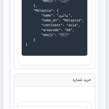
        "emoji": "🇮🇩"

    },

    "Malaysia": {

        "name": "مالزی",

        "name_en": "Malaysia",

        "continent": "asia",

        "areacode": "60",

        "emoji": "🇲🇾"

    }

}

خرید شماره