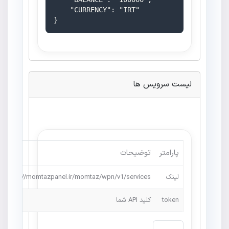
    "CURRENCY": "IRT"

}
لیست سرویس ها
پارامتر
توضیحات
لینک
https://momtazpanel.ir/momtaz/wpn/v1/services
token
کلید API شما