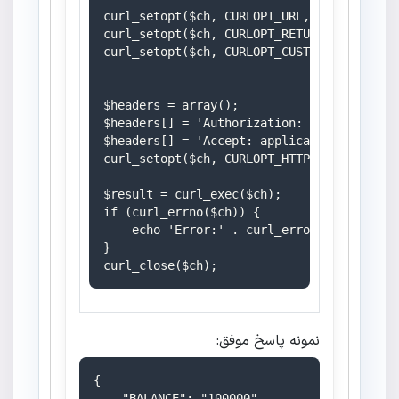
curl_setopt($ch, CURLOPT_URL, 'https://mom
curl_setopt($ch, CURLOPT_RETURNTRANSFER, 1
curl_setopt($ch, CURLOPT_CUSTOMREQUEST, 'G
$headers = array();

$headers[] = 'Authorization: Bearer ' . $t
$headers[] = 'Accept: application/json';

curl_setopt($ch, CURLOPT_HTTPHEADER, $head
$result = curl_exec($ch);

if (curl_errno($ch)) {

    echo 'Error:' . curl_error($ch);

}

نمونه پاسخ موفق:
{

    "BALANCE": "100000",
