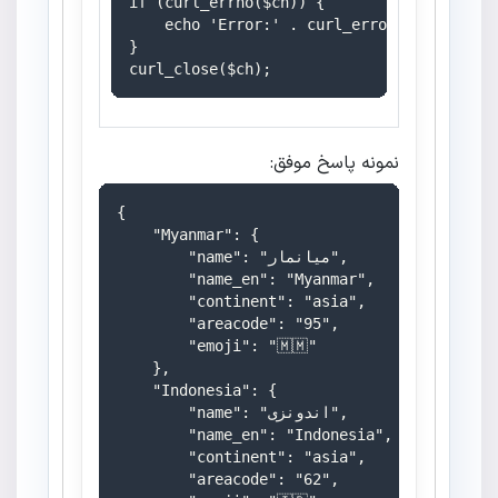
if (curl_errno($ch)) {

    echo 'Error:' . curl_error($ch);

}

نمونه پاسخ موفق:
{

    "Myanmar": {

        "name": "میانمار",

        "name_en": "Myanmar",

        "continent": "asia",

        "areacode": "95",

        "emoji": "🇲🇲"

    },

    "Indonesia": {

        "name": "اندونزی",

        "name_en": "Indonesia",

        "continent": "asia",

        "areacode": "62",
