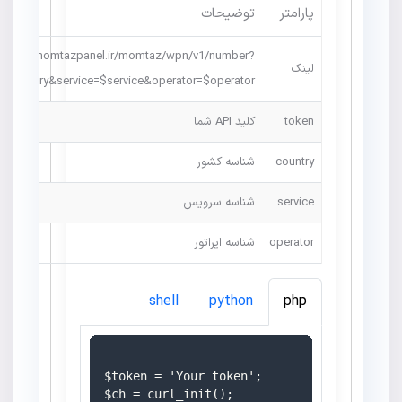
پارامتر
توضیحات
https://momtazpanel.ir/momtaz/wpn/v1/number?
لینک
=$country&service=$service&operator=$operator
token
کلید API شما
country
شناسه کشور
service
شناسه سرویس
operator
شناسه اپراتور
shell
python
php
$token = 'Your token';

$ch = curl_init();
