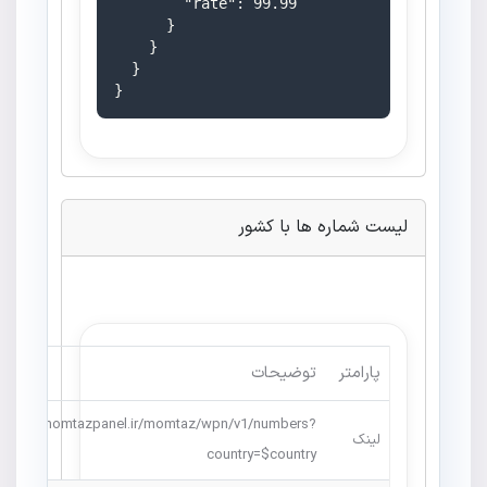
        "rate": 99.99

      }

    }

  }

}
لیست شماره ها با کشور
پارامتر
توضیحات
https://momtazpanel.ir/momtaz/wpn/v1/numbers?
لینک
country=$country