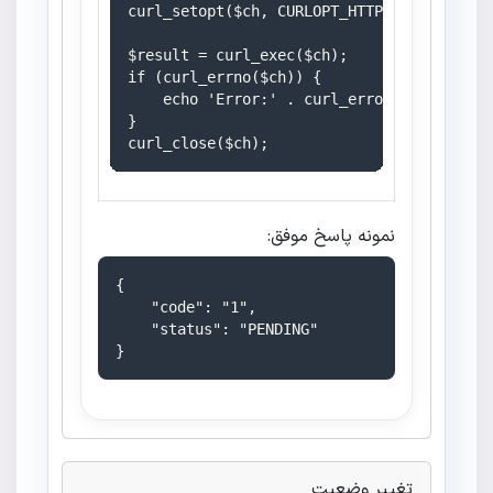
curl_setopt($ch, CURLOPT_HTTPHEADER, $head
$result = curl_exec($ch);

if (curl_errno($ch)) {

    echo 'Error:' . curl_error($ch);

}

نمونه پاسخ موفق:
{

    "code": "1",

    "status": "PENDING"

}
تغییر وضعیت