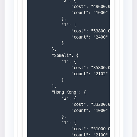
            "2": {

                "cost": "49600.0000",

                "count": "1000"

            },

            "1": {

                "cost": "53800.0000",

                "count": "2400"

            }

        },

        "Somali": {

            "1": {

                "cost": "35800.0000",

                "count": "2102"

            }

        },

        "Hong Kong": {

            "2": {

                "cost": "33200.0000",

                "count": "1000"

            },

            "1": {

                "cost": "51000.0000",

                "count": "2100"
