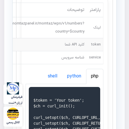
پارامتر
توضیحات
https://momtazpanel.ir/momtaz/wpn/v1/numbers?
لینک
country=$country
token
کلید API شما
service
شناسه سرویس
shell
python
php
فیلترشکن
$token = 'Your token';

ارزان+تست
$ch = curl_init();

curl_setopt($ch, CURLOPT_URL, 'https://mo
کانال رسمی
curl_setopt($ch, CURLOPT_RETURNTRANSFER, 1