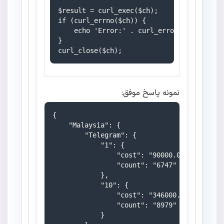
$result = curl_exec($ch);

if (curl_errno($ch)) {

    echo 'Error:' . curl_error($ch);

}

نمونه پاسخ موفق:
{

    "Malaysia": {

        "Telegram": {

            "1": {

                "cost": "90000.0000",

                "count": "6747"

            },

            "10": {

                "cost": "346000.0000",

                "count": "8979"

            }
