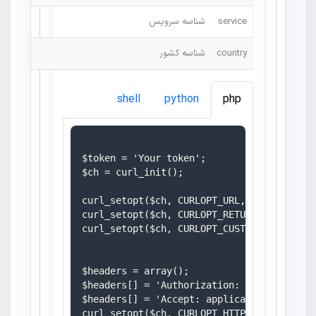
service
شناسه سرویس
country
شناسه کشور
shell
python
php
$token = 'Your token';

$ch = curl_init();

curl_setopt($ch, CURLOPT_URL, 'https://mo
curl_setopt($ch, CURLOPT_RETURNTRANSFER, 1
curl_setopt($ch, CURLOPT_CUSTOMREQUEST, 'G
$headers = array();

$headers[] = 'Authorization: Bearer ' . $t
$headers[] = 'Accept: application/json';

curl_setopt($ch, CURLOPT_HTTPHEADER, $head