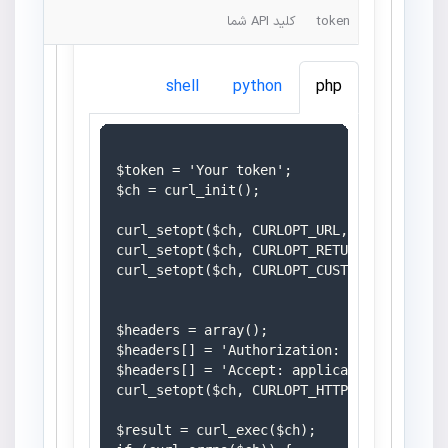
token
کلید API شما
shell
python
php
$token = 'Your token';

$ch = curl_init();

curl_setopt($ch, CURLOPT_URL, 'https://mom
curl_setopt($ch, CURLOPT_RETURNTRANSFER, 1
curl_setopt($ch, CURLOPT_CUSTOMREQUEST, 'G
$headers = array();

$headers[] = 'Authorization: Bearer ' . $t
$headers[] = 'Accept: application/json';

curl_setopt($ch, CURLOPT_HTTPHEADER, $head
$result = curl_exec($ch);
