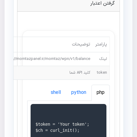
گرفتن اعتبار
پارامتر
توضیحات
لینک
https://momtazpanel.ir/momtaz/wpn/v1/balance
token
کلید API شما
shell
python
php
$token = 'Your token';

$ch = curl_init();
