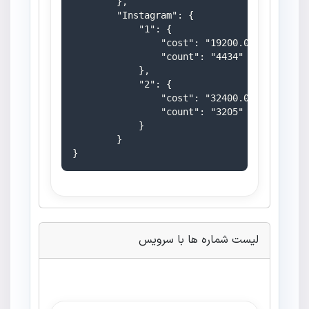
        },

        "Instagram": {

            "1": {

                "cost": "19200.0000",

                "count": "4434"

            },

            "2": {

                "cost": "32400.0000",

                "count": "3205"

            }

        }

}
لیست شماره ها با سرویس