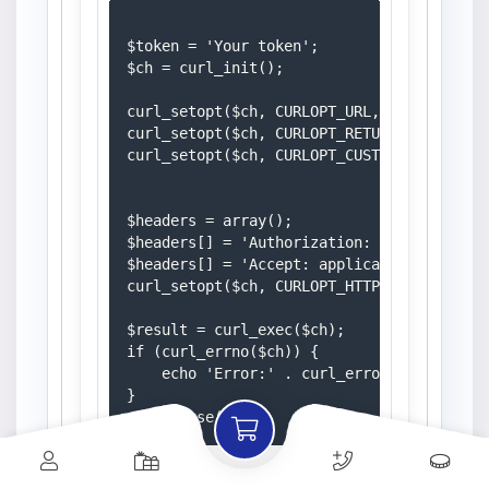
$token = 'Your token';

$ch = curl_init();

curl_setopt($ch, CURLOPT_URL, 'https://mo
curl_setopt($ch, CURLOPT_RETURNTRANSFER, 1
curl_setopt($ch, CURLOPT_CUSTOMREQUEST, 'G
$headers = array();

$headers[] = 'Authorization: Bearer ' . $t
$headers[] = 'Accept: application/json';

curl_setopt($ch, CURLOPT_HTTPHEADER, $head
$result = curl_exec($ch);

if (curl_errno($ch)) {

    echo 'Error:' . curl_error($ch);

}
