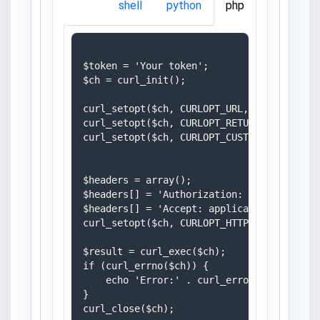
shell
python
php
$token = 'Your token';

$ch = curl_init();

curl_setopt($ch, CURLOPT_URL, 'https://mom
curl_setopt($ch, CURLOPT_RETURNTRANSFER, 1
curl_setopt($ch, CURLOPT_CUSTOMREQUEST, 'G
$headers = array();

$headers[] = 'Authorization: Bearer ' . $t
$headers[] = 'Accept: application/json';

curl_setopt($ch, CURLOPT_HTTPHEADER, $head
$result = curl_exec($ch);

if (curl_errno($ch)) {

    echo 'Error:' . curl_error($ch);

}
