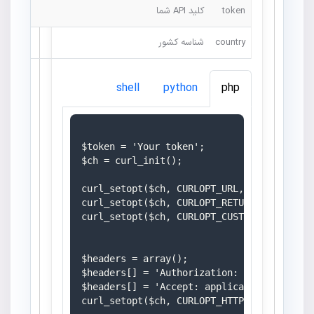
token
کلید API شما
country
شناسه کشور
shell
python
php
$token = 'Your token';

$ch = curl_init();

curl_setopt($ch, CURLOPT_URL, 'https://mo
curl_setopt($ch, CURLOPT_RETURNTRANSFER, 1
curl_setopt($ch, CURLOPT_CUSTOMREQUEST, 'G
$headers = array();

$headers[] = 'Authorization: Bearer ' . $t
$headers[] = 'Accept: application/json';

curl_setopt($ch, CURLOPT_HTTPHEADER, $head