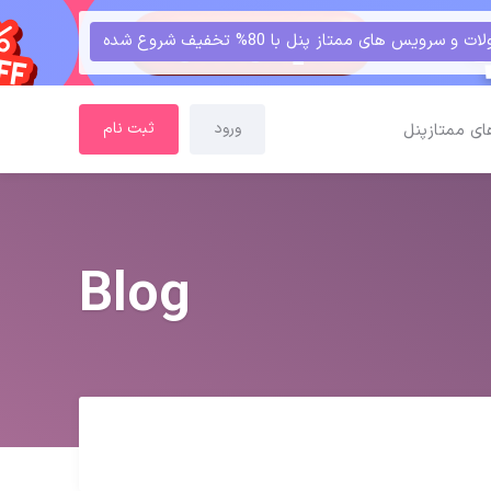
و سرویس های ممتاز پنل با 80% تخفیف شروع شده
ورود
ثبت نام
ای ممتازپنل
Blog