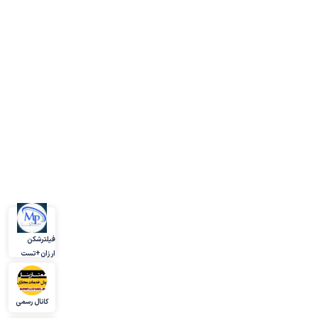
فیلترشکن
ارزان+تست
کانال رسمی