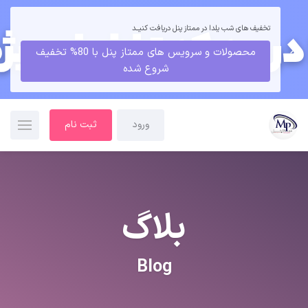
تخفیف های شب یلدا در ممتاز پنل دریافت کنیــد
محصولات و سرویس های ممتاز پنل با 80% تخفیف
شروع شده
ورود
ثبت نام
بلاگ
Blog