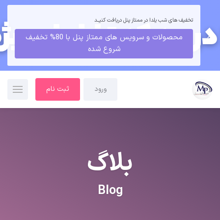
تخفیف های شب یلدا در ممتاز پنل دریافت کنیــد
محصولات و سرویس های ممتاز پنل با 80% تخفیف
شروع شده
ورود
ثبت نام
بلاگ
Blog