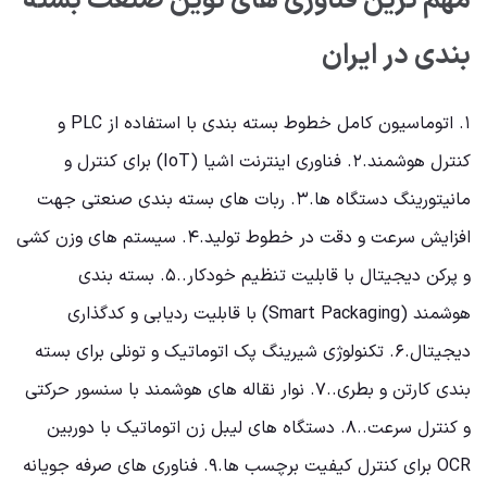
مهم ترین فناوری های نوین صنعت بسته
بندی در ایران
۱. اتوماسیون کامل خطوط بسته بندی با استفاده از PLC و
کنترل هوشمند.۲. فناوری اینترنت اشیا (IoT) برای کنترل و
مانیتورینگ دستگاه ها.۳. ربات های بسته بندی صنعتی جهت
افزایش سرعت و دقت در خطوط تولید.۴. سیستم های وزن کشی
و پرکن دیجیتال با قابلیت تنظیم خودکار..۵. بسته بندی
هوشمند (Smart Packaging) با قابلیت ردیابی و کدگذاری
دیجیتال.۶. تکنولوژی شیرینگ پک اتوماتیک و تونلی برای بسته
بندی کارتن و بطری..۷. نوار نقاله های هوشمند با سنسور حرکتی
و کنترل سرعت..۸. دستگاه های لیبل زن اتوماتیک با دوربین
OCR برای کنترل کیفیت برچسب ها.۹. فناوری های صرفه جویانه