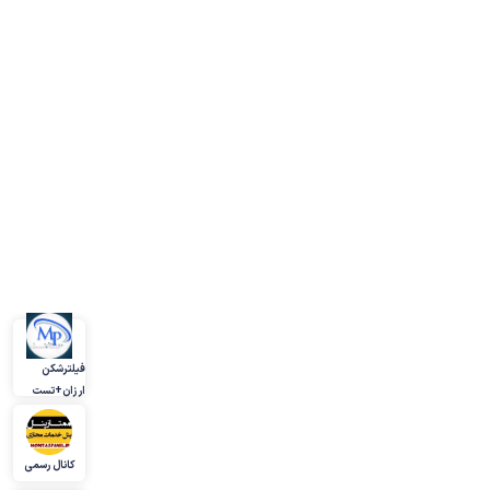
فیلترشکن
ارزان+تست
کانال رسمی