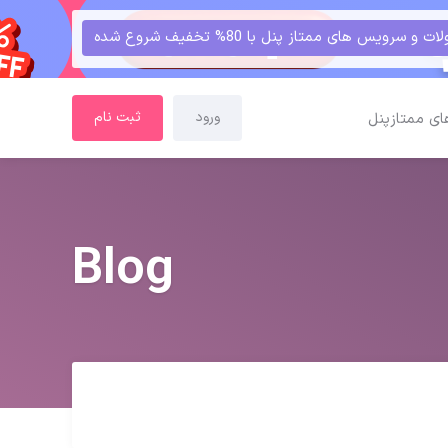
و سرویس های ممتاز پنل با 80% تخفیف شروع شده
ورود
ثبت نام
ای ممتازپنل
Blog