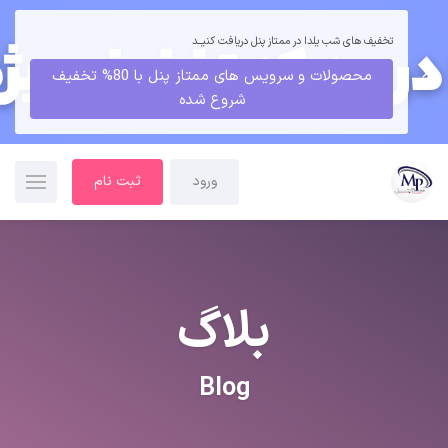
تخفیف های شب یلدا در ممتاز پنل دریافت کنیــد
محصولات و سرویس های ممتاز پنل با 80% تخفیف
شروع شده
ورود
ثبت نام
بلاگ
Blog