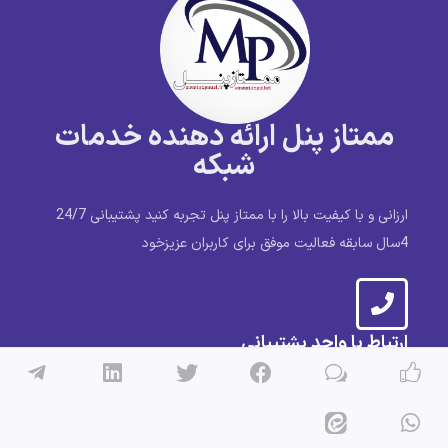
ممتاز پنل ارائه دهنده خدمات
شبکه
ارزانی و با کیفیت بالا را با ممتاز پنل تجربه کنید پشتیبانی 24/7
4سال سابقه فعالیت موفق برای کاربران عزیزخود
ارتباط با واحد پشتیبانی
شماره تماس 989372272083 ایدی پشتیبانی تلگرام
momtazpanel_admin
کانال تلگرام @momtazpanel