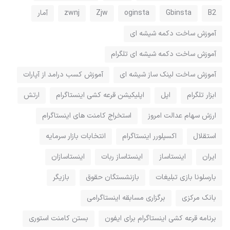
B2
Gbinsta
oginsta
Zjw
zwnj
آمار
آموزش ساخت دکمه شیشه ای
آموزش ساخت دکمه شیشه ای تلگرام
آموزش ساخت لینک ساز شیشه ای
آموزش کسب درامد از آپارات
ابزار تلگرام
اپل
اپلیکیشن قرعه کشی اینستاگرام
ارتش
ارزش سهام عدالت امروز
استخراج کامنت های اینستاگرام
استقلال
اکسپلورر اینستاگرام
انتخابات بازار سرمایه
ایران
اینستاساز
اینستاساز ربات
اینستاسازان
بارسلونا بازی تبلیغات
بازنشستگان حقوق
بازیگر
بانک مرکزی
برگزاری مسابقه اینستاگرامی
برنامه قرعه کشی اینستاگرام برای ایفون
بستن کامنت استوری