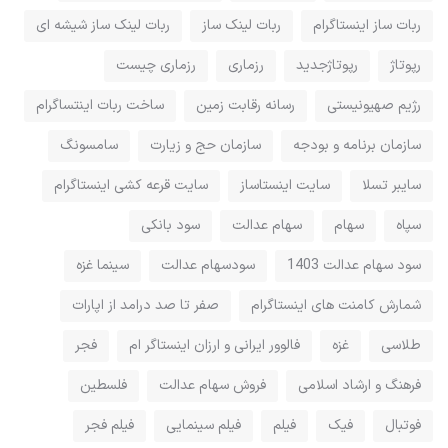
ربات ساز اینستاگرام
ربات لینک ساز
ربات لینک ساز شیشه ای
رپوتاژ
رپوتاژجدید
رزماری
رزماری چیست
رژیم صهیونیستی
رسانه رقابت زمین
ساخت ربات اینتساگرام
سازمان برنامه و بودجه
سازمان حج و زیارت
سامسونگ
سایبر تسلا
سایت اینستاساز
سایت قرعه کشی اینستاگرام
سپاه
سهام
سهام عدالت
سود بانکی
سود سهام عدالت 1403
سودسهام عدالت
سینما غزه
شمارش کامنت های اینستاگرام
صفر تا صد درامد از اپارات
طلاسی
غزه
فالوور ایرانی و ارزان اینستاگر ام
فجر
فرهنگ و ارشاد اسلامی
فروش سهام عدالت
فلسطین
فوتبال
فیک
فیلم
فیلم سینمایی
فیلم فجر