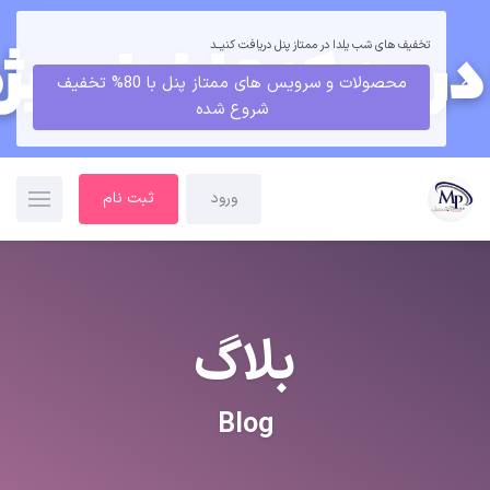
تخفیف های شب یلدا در ممتاز پنل دریافت کنیــد
محصولات و سرویس های ممتاز پنل با 80% تخفیف
شروع شده
ورود
ثبت نام
بلاگ
Blog