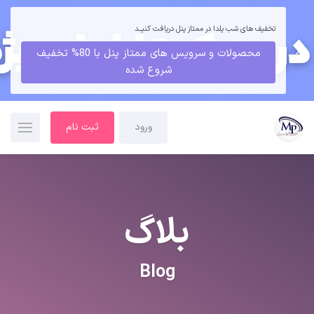
تخفیف های شب یلدا در ممتاز پنل دریافت کنیــد
محصولات و سرویس های ممتاز پنل با 80% تخفیف
شروع شده
ورود
ثبت نام
بلاگ
Blog