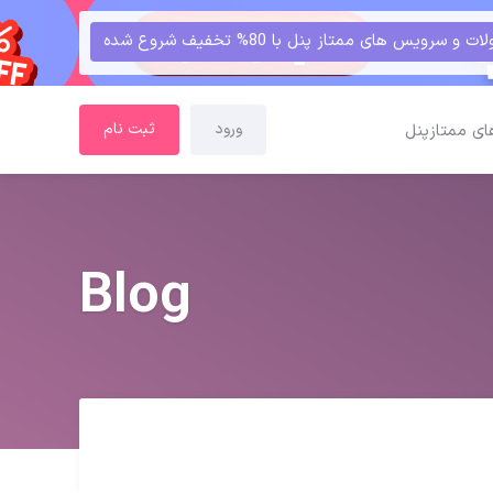
و سرویس های ممتاز پنل با 80% تخفیف شروع شده
ورود
ثبت نام
ای ممتازپنل
Blog