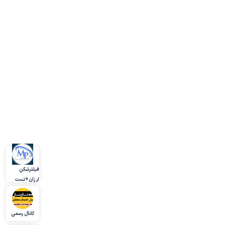
فیلترشکن
ارزان+تست
کانال رسمی