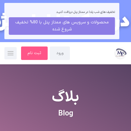
تخفیف های شب یلدا در ممتاز پنل دریافت کنیــد
محصولات و سرویس های ممتاز پنل با 80% تخفیف
شروع شده
ورود
ثبت نام
بلاگ
Blog