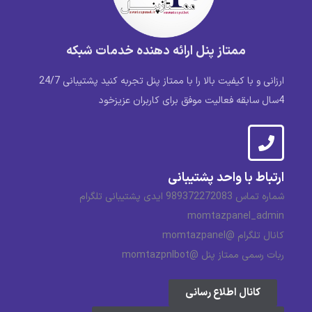
ممتاز پنل ارائه دهنده خدمات شبکه
ارزانی و با کیفیت بالا را با ممتاز پنل تجربه کنید پشتیبانی 24/7
4سال سابقه فعالیت موفق برای کاربران عزیزخود
ارتباط با واحد پشتیبانی
شماره تماس 989372272083 ایدی پشتیبانی تلگرام
momtazpanel_admin
کانال تلگرام @momtazpanel
ربات رسمی ممتاز پنل @momtazpnlbot
کانال اطلاع رسانی