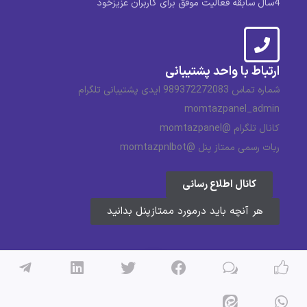
4سال سابقه فعالیت موفق برای کاربران عزیزخود
ارتباط با واحد پشتیبانی
شماره تماس 989372272083 ایدی پشتیبانی تلگرام
momtazpanel_admin
کانال تلگرام @momtazpanel
ربات رسمی ممتاز پنل @momtazpnlbot
کانال اطلاع رسانی
هر آنچه باید درمورد ممتازپنل بدانید
تمامی حقوق مادی و معنوی وبسایت ممتاز پنل محفوظ می باشد و
هر گونه کپی برداری پیگرد قانونی دارد.