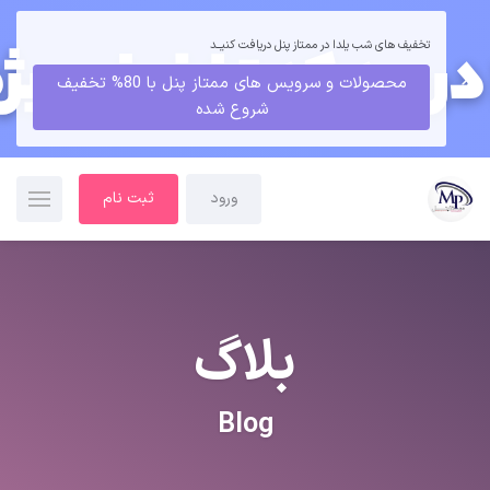
تخفیف های شب یلدا در ممتاز پنل دریافت کنیــد
محصولات و سرویس های ممتاز پنل با 80% تخفیف
شروع شده
ورود
ثبت نام
بلاگ
Blog