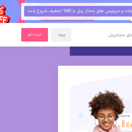
و سرویس های ممتاز پنل با 80% تخفیف شروع شده
ورود
ثبت نام
ای ممتازپنل