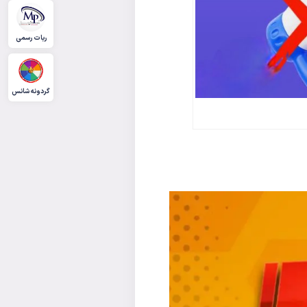
ربات رسمی
گردونه شانس