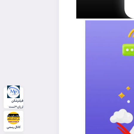
فیلترشکن
ارزان+تست
کانال رسمی