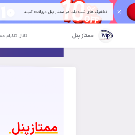
تخفیف های شب یلدا در ممتاز پنل دریافت کنیــد
ممتاز پنل
کانال تلگرام مم
ممتازپنل